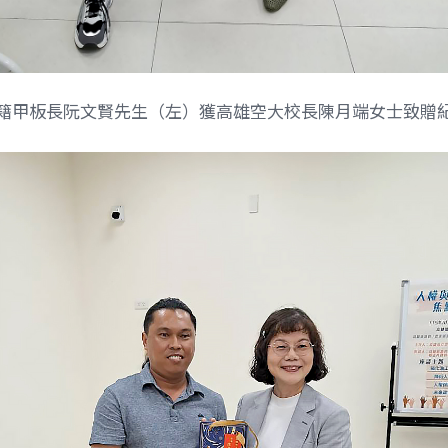
籍甲板長阮文賢先生（左）獲高雄空大校長陳月端女士致贈