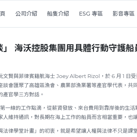
首頁
公司介紹
船隻介紹
ESG 專區
影音專區
談」
海沃控股集團用具體行動守護船
菲律賓籍航海士 Joey Albert Rizol，於 6 月 
座談會匯聚了高雄區漁會、農業部漁業署等產官學代表，共
的產官學三方對話。
享了第一線的工作點滴，從薪資發放、來台費用到靠岸後的生
家人維持通訊，對長期在海上工作的船員而言相當重要，也
與法律學堂計畫」的初衷，就是希望讓人權與法律不只是課